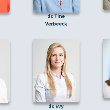
dr. Tine
e
Verbeeck
dr. Evy