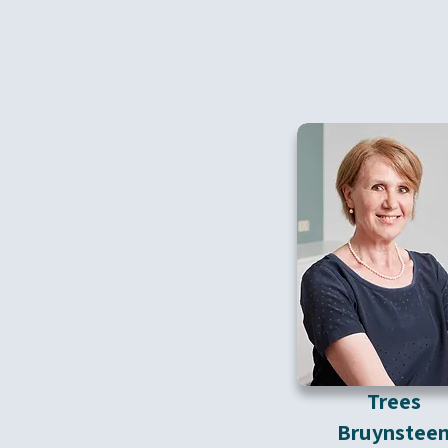
Trees
Bruynstee