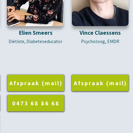
Elien Smeers
Vince Claessens
Diëtiste, Diabeteseducator
Psycholoog, EMDR
Afspraak (mail)
Afspraak (mail)
0473 68 86 68